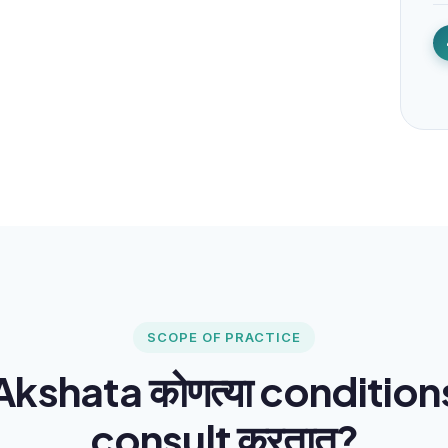
SCOPE OF PRACTICE
Akshata कोणत्या conditions 
consult करतात?