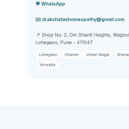
💬 WhatsApp
✉️ drakshatashomeopathy@gmail.com
📍 Shop No. 2, Om Shanti Heights, Waghol
Lohegaon, Pune - 411047
Lohegaon
Dhanori
Viman Nagar
Khara
Yerwada