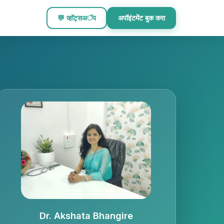
💬 व्हॉट्सअॅप
अपॉइंटमेंट बुक करा
Dr. Akshata Bhangire