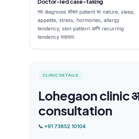
Doctor-led case-taking
त्या diagnosis सोबत patient चा nature, sleep,
appetite, stress, hormones, allergy
tendency, skin pattern आणि recurring
tendency पाहतात.
CLINIC DETAILS
Lohegaon clinic आ
consultation
📞 +91 73852 10104