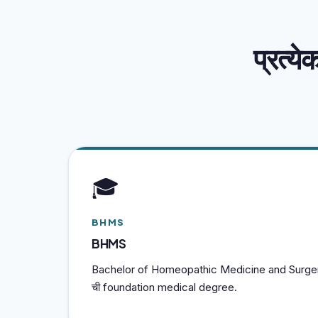
प्रत्
🎓
BHMS
BHMS
Bachelor of Homeopathic Medicine and Surge
ची foundation medical degree.