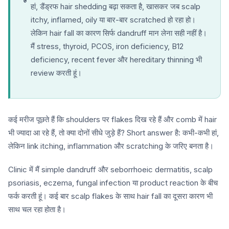
हां, डैंड्रफ hair shedding बढ़ा सकता है, खासकर जब scalp
itchy, inflamed, oily या बार-बार scratched हो रहा हो।
लेकिन hair fall का कारण सिर्फ dandruff मान लेना सही नहीं है।
मैं stress, thyroid, PCOS, iron deficiency, B12
deficiency, recent fever और hereditary thinning भी
review करती हूं।
कई मरीज पूछते हैं कि shoulders पर flakes दिख रहे हैं और comb में hair
भी ज्यादा आ रहे हैं, तो क्या दोनों सीधे जुड़े हैं? Short answer है: कभी-कभी हां,
लेकिन link itching, inflammation और scratching के जरिए बनता है।
Clinic में मैं simple dandruff और seborrhoeic dermatitis, scalp
psoriasis, eczema, fungal infection या product reaction के बीच
फर्क करती हूं। कई बार scalp flakes के साथ hair fall का दूसरा कारण भी
साथ चल रहा होता है।