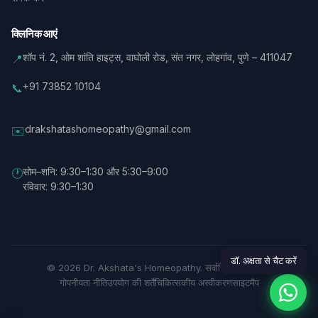
क्लिनिक आएं
शॉप नं. 2, ओम शांति हाइट्स, वाघोली रोड, संत नगर, लोहगांव, पुणे – 411047
📍
+91 73852 10104
📞
drakshatashomeopathy@gmail.com
✉️
सोम–शनि: 9:30–1:30 और 5:30–9:00
🕐
रविवार: 9:30–1:30
डॉ. अक्षता से चैट करें
© 2026 Dr. Akshata's Homeopathy. सर्वाधिकार सुरक्षित।
गोपनीयता नीति
उपयोग की शर्तें
चिकित्सकीय अस्वीकरण
साइटमैप