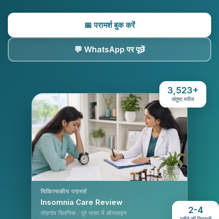
📅 परामर्श बुक करें
💬 WhatsApp पर पूछें
3,523+
संतुष्ट मरीज
चिकित्सकीय परामर्श
Insomnia Care Review
2-4
लोहगांव क्लिनिक · पूरे भारत में ऑनलाइन
महीने की निगरानी