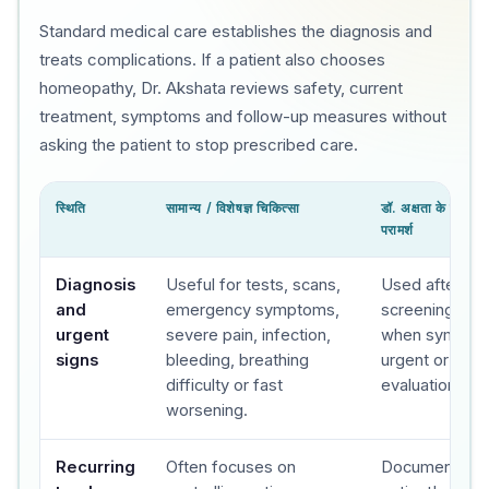
Standard medical care establishes the diagnosis and
treats complications. If a patient also chooses
homeopathy, Dr. Akshata reviews safety, current
treatment, symptoms and follow-up measures without
asking the patient to stop prescribed care.
स्थिति
सामान्य / विशेषज्ञ चिकित्सा
डॉ. अक्षता के क्लिनिक 
परामर्श
Diagnosis
Useful for tests, scans,
Used after sa
and
emergency symptoms,
screening, with
urgent
severe pain, infection,
when sympto
signs
bleeding, breathing
urgent or speci
difficulty or fast
evaluation.
worsening.
Recurring
Often focuses on
Documents th