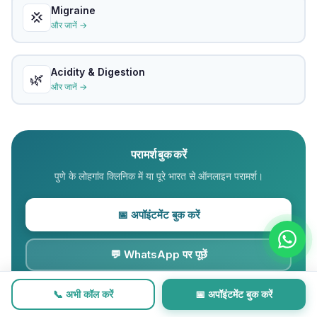
Migraine
💢
और जानें →
Acidity & Digestion
🌿
और जानें →
परामर्श बुक करें
पुणे के
लोहगांव
क्लिनिक में या पूरे भारत से ऑनलाइन परामर्श।
📅 अपॉइंटमेंट बुक करें
💬 WhatsApp पर पूछें
📞 अभी कॉल करें
📅 अपॉइंटमेंट बुक करें
📞 +91 73852 10104