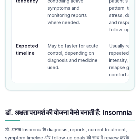
tendency
controlling active
patient's sym
symptoms and
pattern, trigge
monitoring reports
stress, daily f
where needed.
and response 
follow-ups.
Expected
May be faster for acute
Usually revie
timeline
control, depending on
repeated foll
diagnosis and medicine
intensity, freq
used.
relapse gap an
comfort are tr
डॉ. अक्षता परामर्श की योजना कैसे बनाती हैं: Insomnia
डॉ. अक्षता Insomnia के diagnosis, reports, current treatment,
symptom timeline और follow-up goals को साथ में review करके