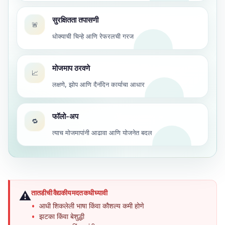
सुरक्षितता तपासणी
🚨
धोक्याची चिन्हे आणि रेफरलची गरज
मोजमाप ठरवणे
📈
लक्षणे, झोप आणि दैनंदिन कार्याचा आधार
फॉलो-अप
🔁
त्याच मोजमापांनी आढावा आणि योजनेत बदल
तातडीची वैद्यकीय मदत कधी घ्यावी
⚠️
आधी शिकलेली भाषा किंवा कौशल्य कमी होणे
झटका किंवा बेशुद्धी