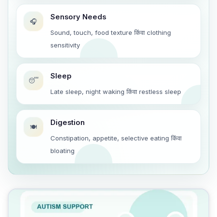
Sensory Needs
🎧
Sound, touch, food texture किंवा clothing
sensitivity
Sleep
😴
Late sleep, night waking किंवा restless sleep
Digestion
🍽️
Constipation, appetite, selective eating किंवा
bloating