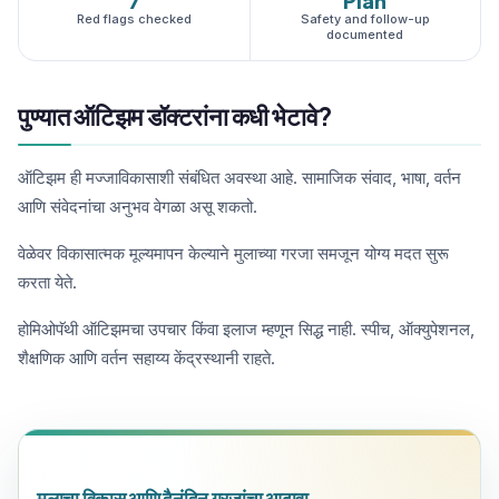
7
Plan
Red flags checked
Safety and follow-up
documented
पुण्यात ऑटिझम डॉक्टरांना कधी भेटावे?
ऑटिझम ही मज्जाविकासाशी संबंधित अवस्था आहे. सामाजिक संवाद, भाषा, वर्तन
आणि संवेदनांचा अनुभव वेगळा असू शकतो.
वेळेवर विकासात्मक मूल्यमापन केल्याने मुलाच्या गरजा समजून योग्य मदत सुरू
करता येते.
होमिओपॅथी ऑटिझमचा उपचार किंवा इलाज म्हणून सिद्ध नाही. स्पीच, ऑक्युपेशनल,
शैक्षणिक आणि वर्तन सहाय्य केंद्रस्थानी राहते.
मुलाचा विकास आणि दैनंदिन गरजांचा आढावा