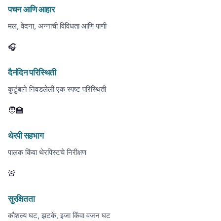
पचन आणि आहार
मल, वेदना, अन्नाची विविधता आणि पाणी
🎧
दैनंदिन परिस्थिती
कुटुंबाने निवडलेली एक स्पष्ट परिस्थिती
🧑‍🏫
थेरपी सहभाग
पालक किंवा थेरपिस्टचे निरीक्षण
🚨
सुरक्षितता
कौशल्य घट, झटके, इजा किंवा वजन घट