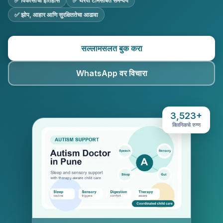
✅ विकासाचा इतिहास
✅ थेरपी टीमसोबत समन्वय
✅ झोप, आहार आणि सुरक्षिततेचा आढावा
सल्लामसलत बुक करा
WhatsApp वर विचारा
3,523+
क्लिनिकचे रुग्ण