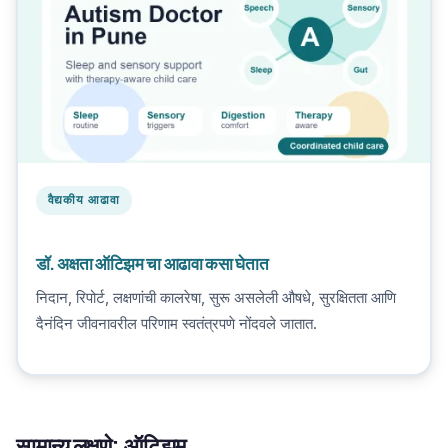
वैद्यकीय आढावा
डॉ. अक्षता ऑटिझम चा आढावा कसा घेतात
निदान, रिपोर्ट, लक्षणांची कालरेषा, सुरू असलेली औषधे, सुरक्षितता आणि
दैनंदिन जीवनावरील परिणाम स्वतंत्रपणे नोंदवले जातात.
सामान्य लक्षणे: ऑटिझम