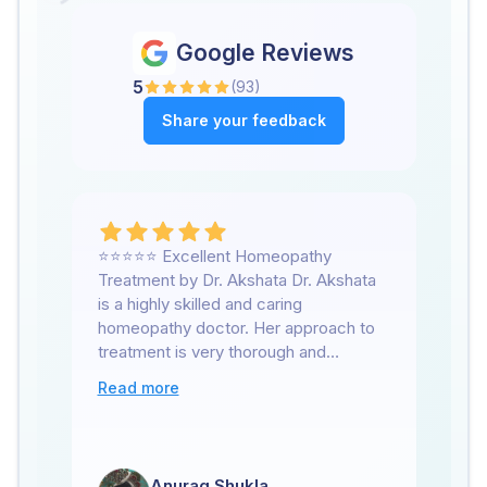
Google Reviews
5
(
93
)
Share your feedback
⭐⭐⭐⭐⭐ Excellent Homeopathy
We
Treatment by Dr. Akshata Dr. Akshata
he
is a highly skilled and caring
su
homeopathy doctor. Her approach to
su
treatment is very thorough and
lo
patient-focused. I am personally
se
Read more
Re
taking weight loss treatment from her
ru
and the results have been excellent
Mo
and very noticeable. The medicines
ab
are safe, with no side effects, and I
etc. We had cons
Anurag Shukla