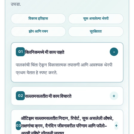
उघडा.
विकास इतिहास
सुरू असलेल्या थेरपी
झोप आणि पचन
सुरक्षितता
क्लिनिकमध्ये मी काय पाहते
01
पालकांची चिंता ऐकून विकासात्मक तपासणी आणि आवश्यक थेरपी
प्रथम येतात हे स्पष्ट करते.
सल्लामसलतीत मी काय विचारते
02
ऑटिझम सल्लामसलतीत निदान, रिपोर्ट, सुरू असलेली औषधे,
लक्षणांचा क्रम, दैनंदिन जीवनावरील परिणाम आणि फॉलो-
03
अपची उद्दिष्टे नोंदवली जातात.