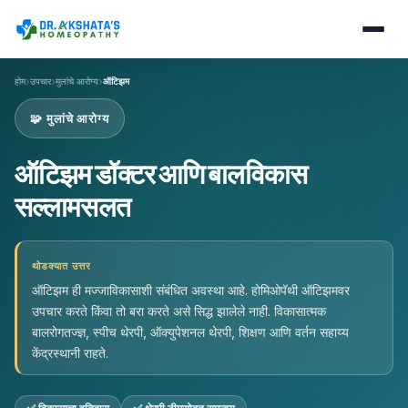
›
›
›
होम
उपचार
मुलांचे आरोग्य
ऑटिझम
🧩 मुलांचे आरोग्य
ऑटिझम डॉक्टर आणि बालविकास
सल्लामसलत
थोडक्यात उत्तर
ऑटिझम ही मज्जाविकासाशी संबंधित अवस्था आहे. होमिओपॅथी ऑटिझमवर
उपचार करते किंवा तो बरा करते असे सिद्ध झालेले नाही. विकासात्मक
बालरोगतज्ज्ञ, स्पीच थेरपी, ऑक्युपेशनल थेरपी, शिक्षण आणि वर्तन सहाय्य
केंद्रस्थानी राहते.