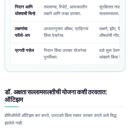
निदान आणि
तपासण्या, रिपोर्ट, आपत्कालीन
सुरक्षितता तपासल्या
धोक्याची चिन्हे
लक्षणे आणि तज्ज्ञ उपचार.
सल्लामसलत.
लक्षणांचा
आजारानुसार औषध, प्रक्रिया
लक्षणे, झोप, दैनंदिन
फॉलो-अप
किंवा देखरेख.
औषधांची नोंद.
प्रगती नसेल
निदान किंवा उपचार योजनेचा
दावे सुरू ठेवण्याऐव
पुनर्विचार.
थांबवणे किंवा रेफर 
डॉ. अक्षता सल्लामसलतीची योजना कशी ठरवतात:
ऑटिझम
होमिओपॅथी ऑटिझम बरा करते, उलटवते किंवा त्यावर उपचार करते असे सिद्ध
झालेले नाही.