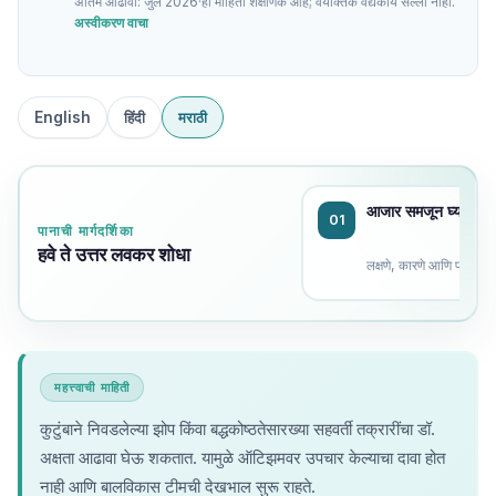
अंतिम आढावा: जुलै 2026
·
ही माहिती शैक्षणिक आहे; वैयक्तिक वैद्यकीय सल्ला नाही.
अस्वीकरण वाचा
English
हिंदी
मराठी
आजार समजून घ्या
01
पानाची मार्गदर्शिका
हवे ते उत्तर लवकर शोधा
लक्षणे, कारणे आणि प्रकार
महत्त्वाची माहिती
कुटुंबाने निवडलेल्या झोप किंवा बद्धकोष्ठतेसारख्या सहवर्ती तक्रारींचा डॉ.
अक्षता आढावा घेऊ शकतात. यामुळे ऑटिझमवर उपचार केल्याचा दावा होत
नाही आणि बालविकास टीमची देखभाल सुरू राहते.