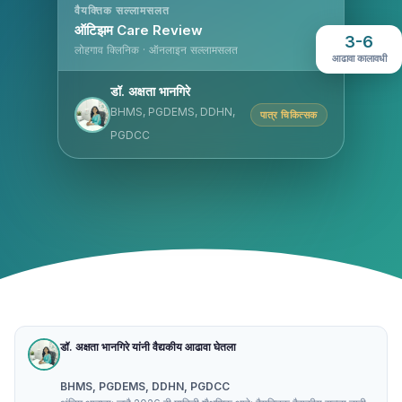
वैयक्तिक सल्लामसलत
ऑटिझम Care Review
3-6
लोहगाव क्लिनिक · ऑनलाइन सल्लामसलत
आढावा कालावधी
डॉ. अक्षता भानगिरे
BHMS, PGDEMS, DDHN,
पात्र चिकित्सक
PGDCC
डॉ. अक्षता भानगिरे यांनी वैद्यकीय आढावा घेतला
BHMS, PGDEMS, DDHN, PGDCC